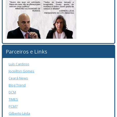
Parceiros e Links
Luís Cardoso
Joceilton Gomes
Ceará News
Blog Trend
DCM
TIMES
PCM7
Gilberto Léda