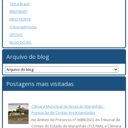
Terra Brasil
BREITBART
MEIO NORTE
Tribunadonorte
OPOVO
BLOG DO BG
Arquivo do blog
Postagens mais visitadas
Câmara Municipal de Itinga do Maranhão -
Prestação de Contas Irregularidades
No âmbito do Processo nº 3689/2022 do Tribunal de
Contas do Estado do Maranhão (TCE/MA), a Câmara