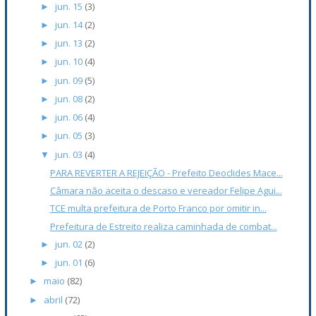
jun. 15
(3)
►
jun. 14
(2)
►
jun. 13
(2)
►
jun. 10
(4)
►
jun. 09
(5)
►
jun. 08
(2)
►
jun. 06
(4)
►
jun. 05
(3)
►
jun. 03
(4)
▼
PARA REVERTER A REJEIÇÃO - Prefeito Deoclides Mace...
Câmara não aceita o descaso e vereador Felipe Agui...
TCE multa prefeitura de Porto Franco por omitir in...
Prefeitura de Estreito realiza caminhada de combat...
jun. 02
(2)
►
jun. 01
(6)
►
maio
(82)
►
abril
(72)
►