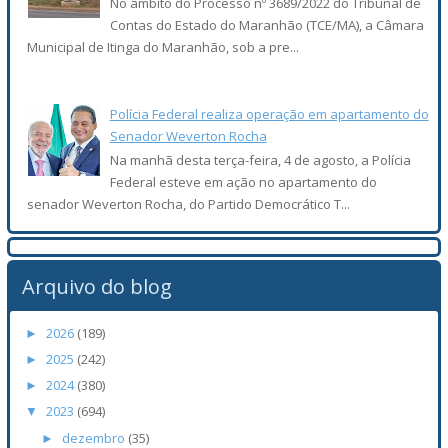
No âmbito do Processo nº 3689/2022 do Tribunal de
Contas do Estado do Maranhão (TCE/MA), a Câmara
Municipal de Itinga do Maranhão, sob a pre...
Polícia Federal realiza operação em apartamento do
Senador Weverton Rocha
Na manhã desta terça-feira, 4 de agosto, a Polícia
Federal esteve em ação no apartamento do
senador Weverton Rocha, do Partido Democrático T...
Arquivo do blog
2026
(189)
►
2025
(242)
►
2024
(380)
►
2023
(694)
▼
dezembro
(35)
►