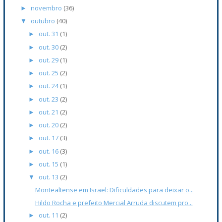
novembro
(36)
►
outubro
(40)
▼
out. 31
(1)
►
out. 30
(2)
►
out. 29
(1)
►
out. 25
(2)
►
out. 24
(1)
►
out. 23
(2)
►
out. 21
(2)
►
out. 20
(2)
►
out. 17
(3)
►
out. 16
(3)
►
out. 15
(1)
►
out. 13
(2)
▼
Montealtense em Israel: Dificuldades para deixar o...
Hildo Rocha e prefeito Mercial Arruda discutem pro...
out. 11
(2)
►