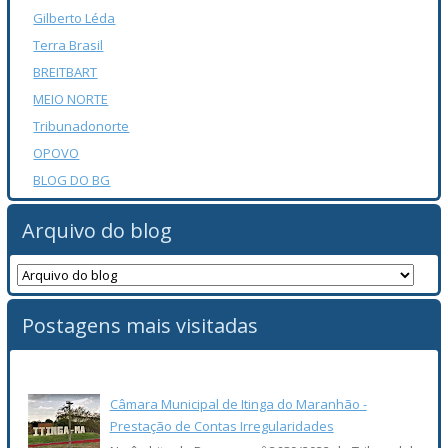
Gilberto Léda
Terra Brasil
BREITBART
MEIO NORTE
Tribunadonorte
OPOVO
BLOG DO BG
Arquivo do blog
Postagens mais visitadas
Câmara Municipal de Itinga do Maranhão -
Prestação de Contas Irregularidades