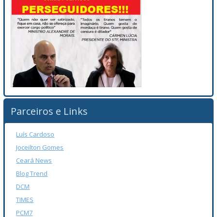
Parceiros e Links
Luís Cardoso
Joceilton Gomes
Ceará News
Blog Trend
DCM
TIMES
PCM7