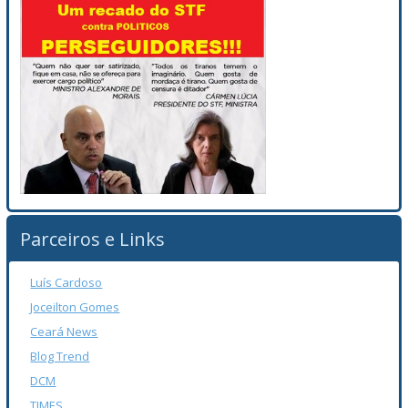
Parceiros e Links
Luís Cardoso
Joceilton Gomes
Ceará News
Blog Trend
DCM
TIMES