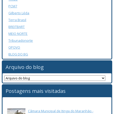
PCM7
Gilberto Léda
Terra Brasil
BREITBART
MEIO NORTE
Tribunadonorte
OPOVO
BLOG DO BG
Arquivo do blog
Postagens mais visitadas
Câmara Municipal de Itinga do Maranhão -