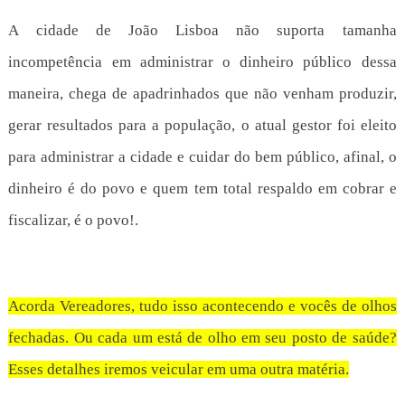
A cidade de João Lisboa não suporta tamanha
incompetência em administrar o dinheiro público dessa
maneira, chega de apadrinhados que não venham produzir,
gerar resultados para a população, o atual gestor foi eleito
para administrar a cidade e cuidar do bem público, afinal, o
dinheiro é do povo e quem tem total respaldo em cobrar e
fiscalizar, é o povo!.
Acorda Vereadores, tudo isso acontecendo e vocês de olhos
fechadas. Ou cada um está de olho em seu posto de saúde?
Esses detalhes iremos veicular em uma outra matéria.