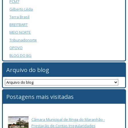
PCM7
Gilberto Léda
Terra Brasil
BREITBART
MEIO NORTE
Tribunadonorte
OPOVO
BLOG DO BG
Arquivo do blog
Postagens mais visitadas
Câmara Municipal de Itinga do Maranhão -
Prestação de Contas Irregularidades