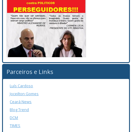
Parceiros e Links
Luís Cardoso
Joceilton Gomes
Ceará News
Blog Trend
DCM
TIMES