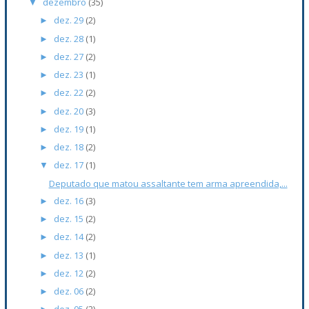
dezembro
(35)
▼
dez. 29
(2)
►
dez. 28
(1)
►
dez. 27
(2)
►
dez. 23
(1)
►
dez. 22
(2)
►
dez. 20
(3)
►
dez. 19
(1)
►
dez. 18
(2)
►
dez. 17
(1)
▼
Deputado que matou assaltante tem arma apreendida,...
dez. 16
(3)
►
dez. 15
(2)
►
dez. 14
(2)
►
dez. 13
(1)
►
dez. 12
(2)
►
dez. 06
(2)
►