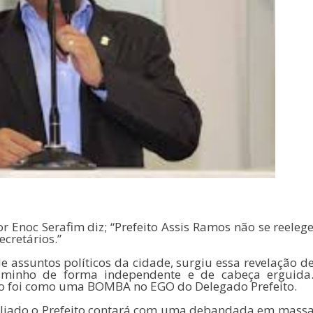
Enoc Serafim diz; “Prefeito Assis Ramos não se reeleg
ecretários.”
 assuntos políticos da cidade, surgiu essa revelação d
caminho de forma independente e de cabeça erguida
ão foi como uma BOMBA no EGO do Delegado Prefeito.
x-aliado o Prefeito contará com uma debandada em mass