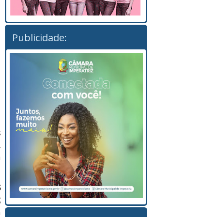
Publicidade:
s
,
a
$
.
?
m