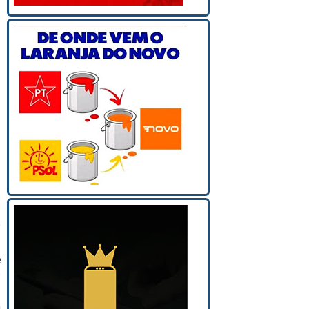
e
e
.
a