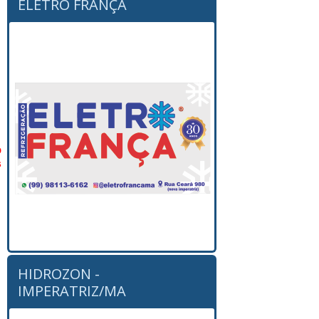
ELETRO FRANÇA
o
s
HIDROZON -
IMPERATRIZ/MA