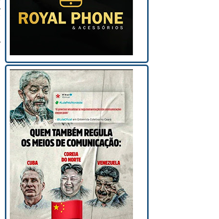
,
e
,
,