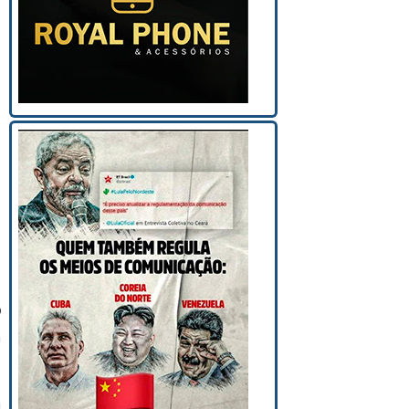
o
a
a