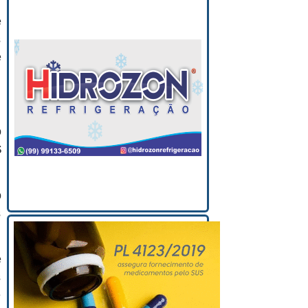
e
s
e
o
$
o
s
e
s
e