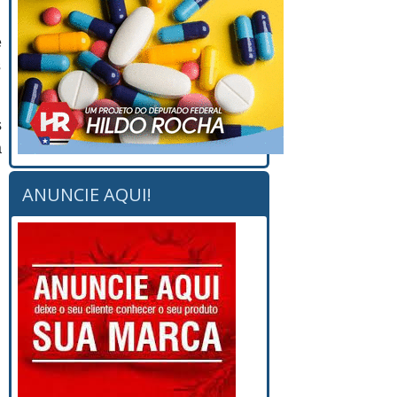
e
s
s
a
ANUNCIE AQUI!