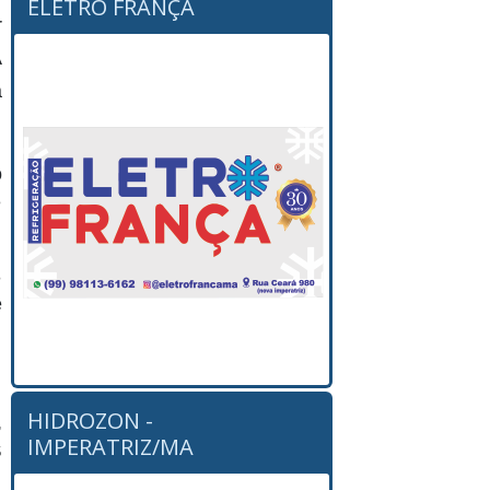
ELETRO FRANÇA
r
A
a
o
e
3
e
HIDROZON -
,
IMPERATRIZ/MA
$