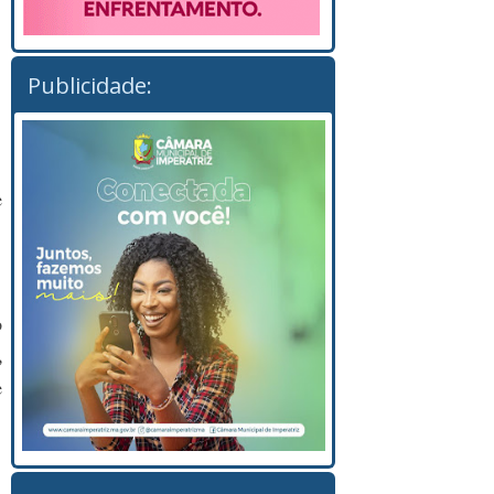
Publicidade:
e
o
,
e