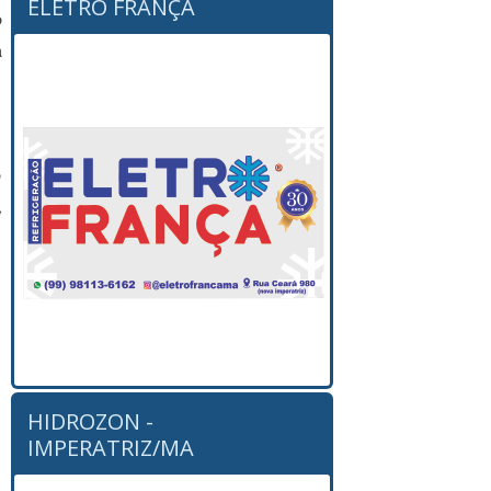
ELETRO FRANÇA
o
a
o
,
HIDROZON -
IMPERATRIZ/MA