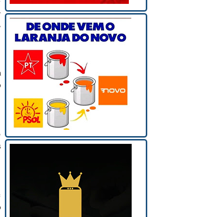
-
,
m
o
o
s
e
o