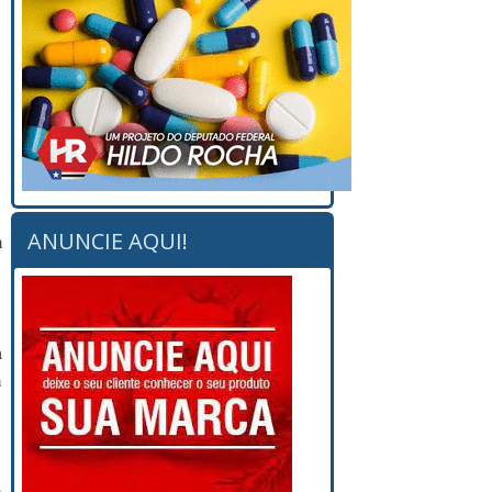
ANUNCIE AQUI!
m
a
m
e