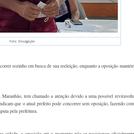
Foto: Divulgação
correr sozinho em busca de sua reeleição, enquanto a oposição manté
 Maranhão, tem chamado a atenção devido a uma possível reviravolt
indicam que o atual prefeito pode concorrer sem oposição, fazendo co
uta pela prefeitura.
a cidade, a oposição até o momento não se posicionou oficialment