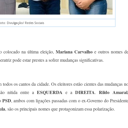
oto: Divulgação/ Redes Sociais
Mariana Carvalho
o colocado na última eleição,
e outros nomes d
ratriz pode estar prestes a sofrer mudanças significativas.
m todos os cantos da cidade. Os eleitores estão cientes das mudanças n
ESQUERDA
DIREITA
Rildo Amaral
isão nítida entre a
e a
.
PSD
o
, ambos com ligações passadas com o ex-Governo do President
ula
, são os principais nomes que protagonizam essa polarização.