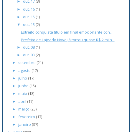
out. 17
(3)
►
out. 16
(1)
►
out. 15
(1)
►
out. 13
(2)
▼
Estreito conquista título em final emocionante con...
Prefeito de Lajeado Novo já torrou quase R$ 2 milh...
out. 08
(1)
►
out. 03
(2)
►
setembro
(21)
►
agosto
(17)
►
julho
(17)
►
junho
(15)
►
maio
(18)
►
abril
(17)
►
março
(23)
►
fevereiro
(17)
►
janeiro
(37)
►