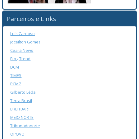
Parceiros e Links
Luís Cardoso
Joceilton Gomes
Ceará News
Blog Trend
DCM
TIMES
PCM7
Gilberto Léda
Terra Brasil
BREITBART
MEIO NORTE
Tribunadonorte
OPOVO