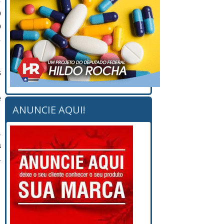
s
o
o
s
s
l
é
ANUNCIE AQUI!
,
a
a