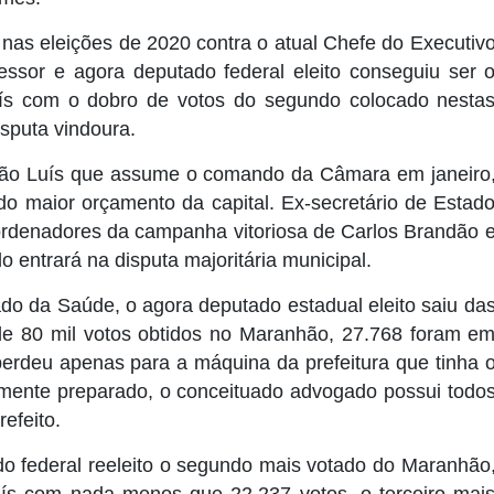
nas eleições de 2020 contra o atual Chefe do Executiv
essor e agora deputado federal eleito conseguiu ser 
ís com o dobro de votos do segundo colocado nesta
isputa vindoura.
São Luís que assume o comando da Câmara em janeiro
o maior orçamento da capital. Ex-secretário de Estad
oordenadores da campanha vitoriosa de Carlos Brandão 
do entrará na disputa majoritária municipal.
do da Saúde, o agora deputado estadual eleito saiu da
de 80 mil votos obtidos no Maranhão, 27.768 foram e
erdeu apenas para a máquina da prefeitura que tinha 
amente preparado, o conceituado advogado possui todo
efeito.
o federal reeleito o segundo mais votado do Maranhão