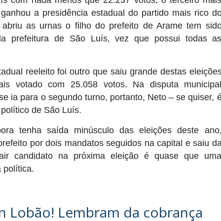
ís com nada menos que 22.237 votos, o terceiro mai
ganhou a presidência estadual do partido mais rico d
 abriu as urnas o filho do prefeito de Arame tem sid
ela prefeitura de São Luís, vez que possui todas a
dual reeleito foi outro que saiu grande destas eleiçõe
mais votado com 25.058 votos. Na disputa municipa
e ia para o segundo turno, portanto, Neto – se quiser, 
olítico de São Luís.
ra tenha saída minúsculo das eleições deste ano
prefeito por dois mandatos seguidos na capital e saiu d
Sair candidato na próxima eleição é quase que um
política.
on Lobão! Lembram da cobrança