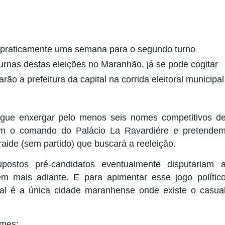
o praticamente uma semana para o segundo turno
 urnas destas eleições no Maranhão, já se pode cogitar
ão a prefeitura da capital na corrida eleitoral municipal
ue enxergar pelo menos seis nomes competitivos d
rem o comando do Palácio La Ravardiére e pretende
aide (sem partido) que buscará a reeleição.
postos pré-candidatos eventualmente disputariam 
bem mais adiante. E para apimentar esse jogo polític
al é a única cidade maranhense onde existe o casua
omes: