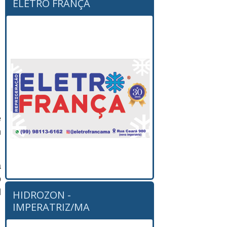
ELETRO FRANÇA
e
m
a
o
l
HIDROZON -
IMPERATRIZ/MA