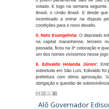
o jovem parlamentar saiu de São Lu
votado. E logo na semana seguinte, 
Brasil, o União Brasil. E desde que
incentivado a entrar na disputa p
condições para o novo desafio.
5. Neto Evangelista:
O deputado esta
na capital maranhense, terceiro 
passada, ficou na 3º colocação e quas
um dos nomes vivíssimos nesse jogo p
6. Edivaldo Holanda Júnior:
Embo
sobretudo em São Luís, Edivaldo foi 
prefeitura com ótima aprovação. 
obrigação e questão de sobrevivência 
Alô Governador Edis