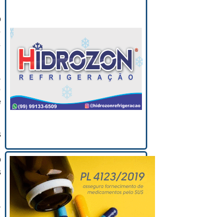
o
o
s
,
o
e
s
m
o
s
,