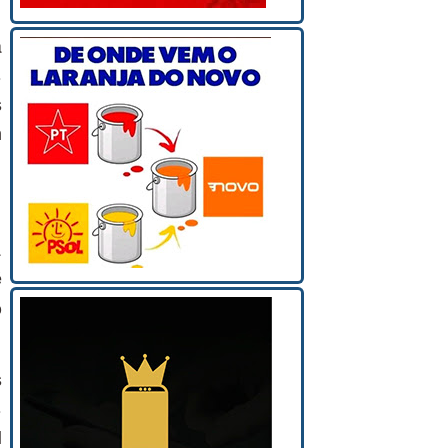
a
s
s
m
a
é
o
s
s
l