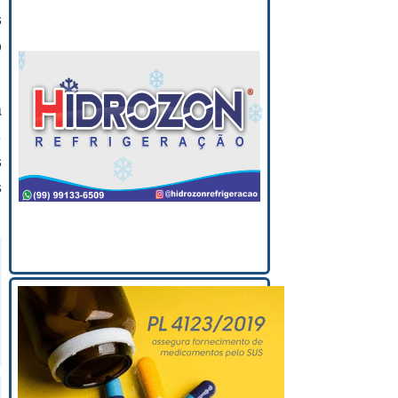
s
o
a
s
s
s