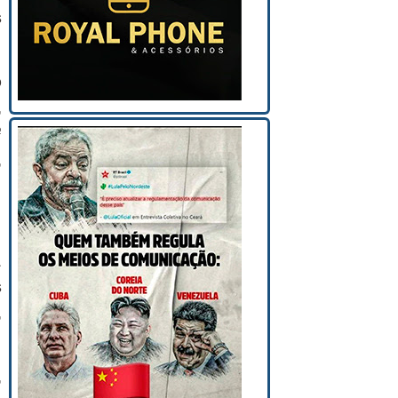
s
o
,
º
,
a
s
,
,