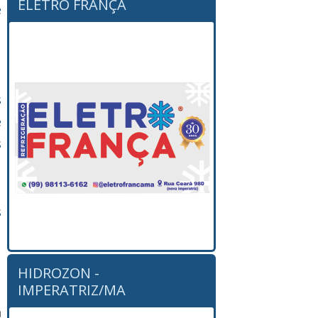
ELETRO FRANÇA
e
s
s
s
e
s
e
s
l
s
HIDROZON -
IMPERATRIZ/MA
n