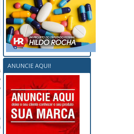
ANUNCIE AQUI!
a
o
o
m
s
a