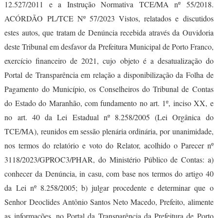
12.527/2011 e a Instrução Normativa TCE/MA nº 55/2018.
ACÓRDÃO PL/TCE Nº 57/2023 Vistos, relatados e discutidos
estes autos, que tratam de Denúncia recebida através da Ouvidoria
deste Tribunal em desfavor da Prefeitura Municipal de Porto Franco,
exercício financeiro de 2021, cujo objeto é a desatualização do
Portal de Transparência em relação a disponibilização da Folha de
Pagamento do Município, os Conselheiros do Tribunal de Contas
do Estado do Maranhão, com fundamento no art. 1º, inciso XX, e
no art. 40 da Lei Estadual nº 8.258/2005 (Lei Orgânica do
TCE/MA), reunidos em sessão plenária ordinária, por unanimidade,
nos termos do relatório e voto do Relator, acolhido o Parecer nº
3118/2023/GPROC3/PHAR, do Ministério Público de Contas: a)
conhecer da Denúncia, in casu, com base nos termos do artigo 40
da Lei nº 8.258/2005; b) julgar procedente e determinar que o
Senhor Deoclides Antônio Santos Neto Macedo, Prefeito, alimente
as informações, no Portal da Transparência da Prefeitura de Porto