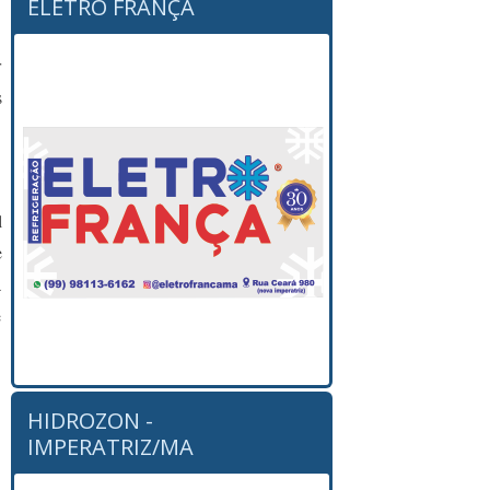
ELETRO FRANÇA
r
s
l
e
a
e
HIDROZON -
IMPERATRIZ/MA