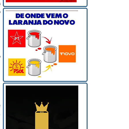
a
o
o
,
.
e
s