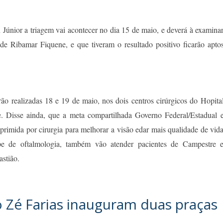
Júnior a triagem vai acontecer no dia 15 de maio, e deverá à examina
e Ribamar Fiquene, e que tiveram o resultado positivo ficarão apto
erão realizadas 18 e 19 de maio, nos dois centros cirúrgicos do Hopita
 Disse ainda, que a meta compartilhada Governo Federal/Estadual 
primida por cirurgia para melhorar a visão edar mais qualidade de vid
pe de oftalmologia, também vão atender pacientes de Campestre 
stião.
o Zé Farias inauguram duas praças