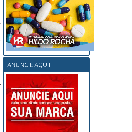
s
e
a
ANUNCIE AQUI!
r
s
.