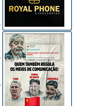
a
o
o
m