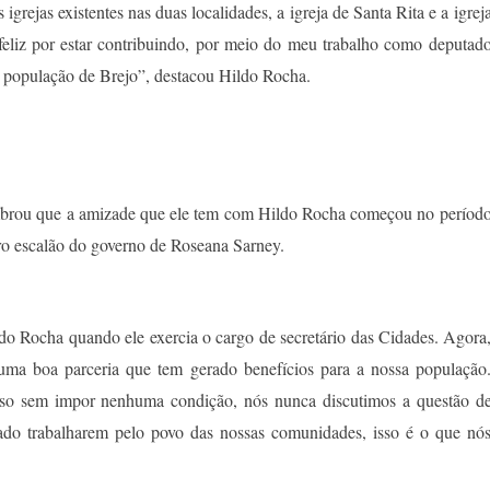
rejas existentes nas duas localidades, a igreja de Santa Rita e a igrej
eliz por estar contribuindo, por meio do meu trabalho como deputad
da população de Brejo”, destacou Hildo Rocha.
lembrou que a amizade que ele tem com Hildo Rocha começou no períod
ro escalão do governo de Roseana Sarney.
o Rocha quando ele exercia o cargo de secretário das Cidades. Agora
 uma boa parceria que tem gerado benefícios para a nossa população
o sem impor nenhuma condição, nós nunca discutimos a questão d
tado trabalharem pelo povo das nossas comunidades, isso é o que nó