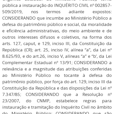
pública a instauração do INQUÉRITO CIVIL nº 002857-
509/2019, nos termos adiante expostos:
CONSIDERANDO que incumbe ao Ministério Público a
defesa do patrimônio público e social, da moralidade
e eficiência administrativas, do meio ambiente e de
outros interesses difusos e coletivos, na forma dos
arts. 127, caput, e 129, inciso III, da Constituição da
República (CR); art. 25, inciso IV, alínea “a”, da Lei nº
8.625/93, e do art.26, inciso V, alíneas “a” e “b’, da Lei
Complementar Estadual nº 13/91; CONSIDERANDO a
relevância e a magnitude das atribuições conferidas
ao Ministério Público no tocante à defesa do
patrimônio público, por força do art. 129, inciso III da
Constituição da República e das disposições da Lei nº
7.347/85; CONSIDERANDO que a Resolução nº
23/2007, do CNMP, estabelece regras para
instauração e tramitação do Inquérito Civil no âmbito
do Ministério Público; CONSIDERANDO que são