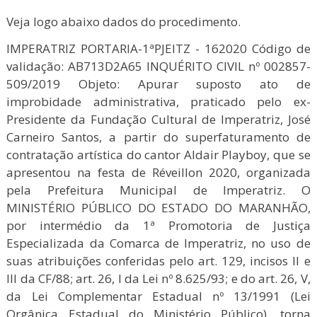
Veja logo abaixo dados do procedimento.
IMPERATRIZ PORTARIA-1ªPJEITZ - 162020 Código de
validação: AB713D2A65 INQUÉRITO CIVIL nº 002857-
509/2019 Objeto: Apurar suposto ato de
improbidade administrativa, praticado pelo ex-
Presidente da Fundação Cultural de Imperatriz, José
Carneiro Santos, a partir do superfaturamento de
contratação artística do cantor Aldair Playboy, que se
apresentou na festa de Réveillon 2020, organizada
pela Prefeitura Municipal de Imperatriz. O
MINISTÉRIO PÚBLICO DO ESTADO DO MARANHÃO,
por intermédio da 1ª Promotoria de Justiça
Especializada da Comarca de Imperatriz, no uso de
suas atribuições conferidas pelo art. 129, incisos II e
III da CF/88; art. 26, I da Lei nº 8.625/93; e do art. 26, V,
da Lei Complementar Estadual nº 13/1991 (Lei
Orgânica Estadual do Ministério Público), torna