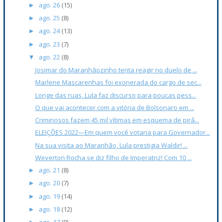
ago. 26
(15)
►
ago. 25
(8)
►
ago. 24
(13)
►
ago. 23
(7)
►
ago. 22
(8)
▼
Josimar do Maranhãozinho tenta reagir no duelo de ...
Marlene Mascarenhas foi exonerada do cargo de sec...
Longe das ruas, Lula faz discurso para poucas pess...
O que vai acontecer com a vitória de Bolsonaro em ...
Criminosos fazem 45 mil vítimas em esquema de pirâ...
ELEIÇÕES 2022—Em quem você votaria para Governador...
Na sua visita ao Maranhão, Lula prestigia Waldir! ...
Weverton Rocha se diz filho de Imperatriz! Com 10 ...
ago. 21
(8)
►
ago. 20
(7)
►
ago. 19
(14)
►
ago. 18
(12)
►