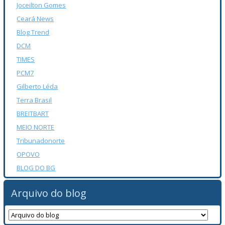
Joceilton Gomes
Ceará News
Blog Trend
DCM
TIMES
PCM7
Gilberto Léda
Terra Brasil
BREITBART
MEIO NORTE
Tribunadonorte
OPOVO
BLOG DO BG
Arquivo do blog