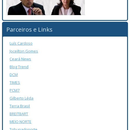
Parceiros e Links
Luís Cardoso
Joceilton Gomes
Ceará News
Blog Trend
DCM
TIMES
PCM7
Gilberto Léda
Terra Brasil
BREITBART
MEIO NORTE
Tribunadonorte