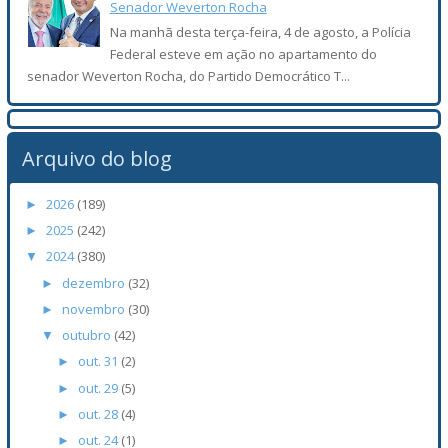
Senador Weverton Rocha
Na manhã desta terça-feira, 4 de agosto, a Polícia
Federal esteve em ação no apartamento do
senador Weverton Rocha, do Partido Democrático T...
Arquivo do blog
2026
(189)
►
2025
(242)
►
2024
(380)
▼
dezembro
(32)
►
novembro
(30)
►
outubro
(42)
▼
out. 31
(2)
►
out. 29
(5)
►
out. 28
(4)
►
out. 24
(1)
►