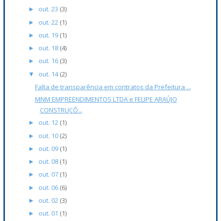
out. 23
(3)
►
out. 22
(1)
►
out. 19
(1)
►
out. 18
(4)
►
out. 16
(3)
►
out. 14
(2)
▼
Falta de transparência em contratos da Prefeitura ...
MNM EMPREENDIMENTOS LTDA e FELIPE ARAÚJO
CONSTRUÇÕ...
out. 12
(1)
►
out. 10
(2)
►
out. 09
(1)
►
out. 08
(1)
►
out. 07
(1)
►
out. 06
(6)
►
out. 02
(3)
►
out. 01
(1)
►