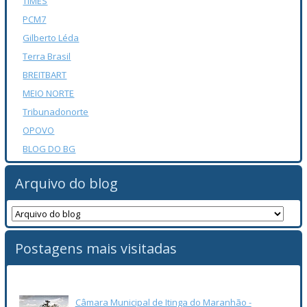
TIMES
PCM7
Gilberto Léda
Terra Brasil
BREITBART
MEIO NORTE
Tribunadonorte
OPOVO
BLOG DO BG
Arquivo do blog
Postagens mais visitadas
Câmara Municipal de Itinga do Maranhão -