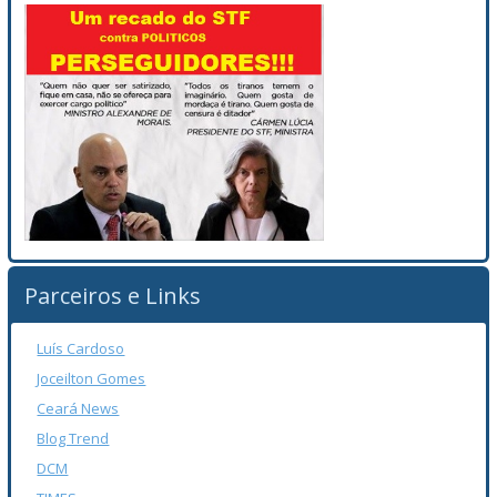
Parceiros e Links
Luís Cardoso
Joceilton Gomes
Ceará News
Blog Trend
DCM