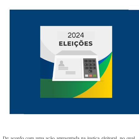
De acordo com uma ação apresentada na justiça eleitoral, no qual,