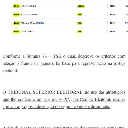
Conforme a Súmula 73 – TSE o qual, descreve os critérios com
relação a fraude de gênero, foi base para representação na justiça
eleitoral.
O TRIBUNAL SUPERIOR ELEITORAL
, no uso das atribuições
que lhe confere o art. 23, inciso XV, do Código Eleitoral, resolve
aprovar a proposta de edição do seguinte verbete de súmula:
A fraude à cota de gênero, consistente no desrespeito ao percentual