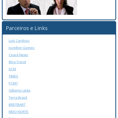
Parceiros e Links
Luís Cardoso
Joceilton Gomes
Ceará News
Blog Trend
DCM
TIMES
PCM7
Gilberto Léda
Terra Brasil
BREITBART
MEIO NORTE