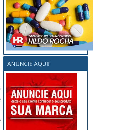
ANUNCIE AQUI!
s
s
s
s
s