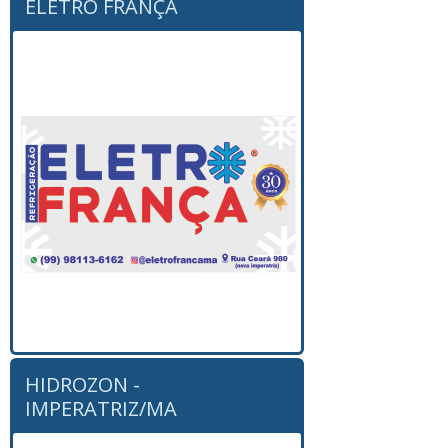
ELETRO FRANÇA
HIDROZON -
IMPERATRIZ/MA