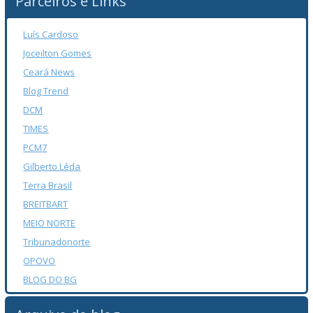
Parceiros e Links
Luís Cardoso
Joceilton Gomes
Ceará News
Blog Trend
DCM
TIMES
PCM7
Gilberto Léda
Terra Brasil
BREITBART
MEIO NORTE
Tribunadonorte
OPOVO
BLOG DO BG