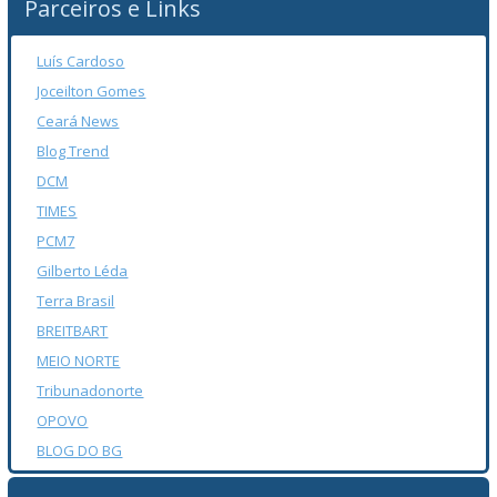
Parceiros e Links
Luís Cardoso
Joceilton Gomes
Ceará News
Blog Trend
DCM
TIMES
PCM7
Gilberto Léda
Terra Brasil
BREITBART
MEIO NORTE
Tribunadonorte
OPOVO
BLOG DO BG