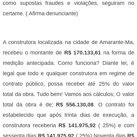
como supostas fraudes e violações, seguiram no
certame. ( Afirma denunciante)
A construtora localizada na cidade de Amarante-Ma,
recebeu o montante de
R$ 170.133,61
na forma de
medição antecipada. Como funciona
?
Diante lei, é
legal que todo e qualquer construtora em regime de
contrato público, possa receber até 25% do valor
total da obra. Tudo bem! Vamos aos cálculos; O valor
total da obra é de;
R$ 556.130,08
. O contrato foi
estabelecido que após trinta dias de execução, a
construtora receberia
R$ 141.975,92
( 25%) e com
sessenta dias
R$ 141.975,92
( 25%) Noventa dias
R$