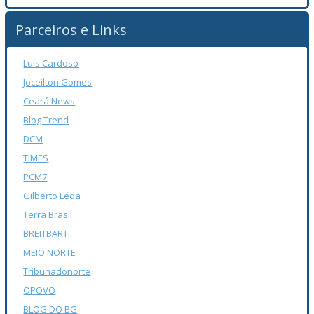
Parceiros e Links
Luís Cardoso
Joceilton Gomes
Ceará News
Blog Trend
DCM
TIMES
PCM7
Gilberto Léda
Terra Brasil
BREITBART
MEIO NORTE
Tribunadonorte
OPOVO
BLOG DO BG