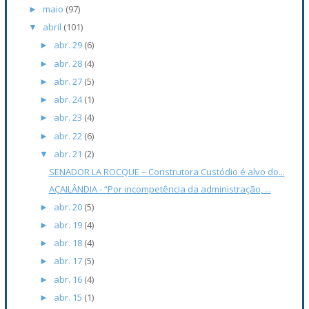
maio
(97)
►
abril
(101)
▼
abr. 29
(6)
►
abr. 28
(4)
►
abr. 27
(5)
►
abr. 24
(1)
►
abr. 23
(4)
►
abr. 22
(6)
►
abr. 21
(2)
▼
SENADOR LA ROCQUE – Construtora Custódio é alvo do...
AÇAILÂNDIA - “Por incompetência da administração, ...
abr. 20
(5)
►
abr. 19
(4)
►
abr. 18
(4)
►
abr. 17
(5)
►
abr. 16
(4)
►
abr. 15
(1)
►