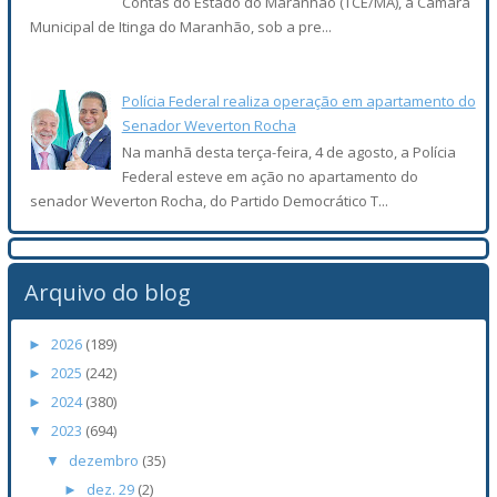
Contas do Estado do Maranhão (TCE/MA), a Câmara
Municipal de Itinga do Maranhão, sob a pre...
Polícia Federal realiza operação em apartamento do
Senador Weverton Rocha
Na manhã desta terça-feira, 4 de agosto, a Polícia
Federal esteve em ação no apartamento do
senador Weverton Rocha, do Partido Democrático T...
Arquivo do blog
2026
(189)
►
2025
(242)
►
2024
(380)
►
2023
(694)
▼
dezembro
(35)
▼
dez. 29
(2)
►