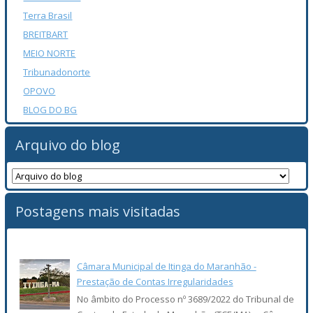
Terra Brasil
BREITBART
MEIO NORTE
Tribunadonorte
OPOVO
BLOG DO BG
Arquivo do blog
Postagens mais visitadas
Câmara Municipal de Itinga do Maranhão -
Prestação de Contas Irregularidades
No âmbito do Processo nº 3689/2022 do Tribunal de