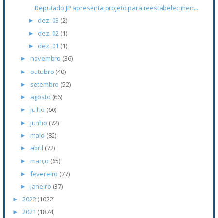
Deputado JP apresenta projeto para reestabelecimen...
dez. 03
(2)
►
dez. 02
(1)
►
dez. 01
(1)
►
novembro
(36)
►
outubro
(40)
►
setembro
(52)
►
agosto
(66)
►
julho
(60)
►
junho
(72)
►
maio
(82)
►
abril
(72)
►
março
(65)
►
fevereiro
(77)
►
janeiro
(37)
►
2022
(1022)
►
2021
(1874)
►