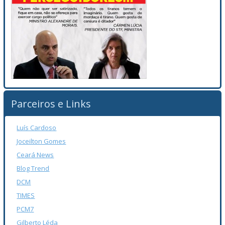
Parceiros e Links
Luís Cardoso
Joceilton Gomes
Ceará News
Blog Trend
DCM
TIMES
PCM7
Gilberto Léda