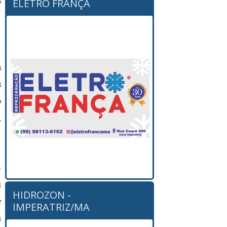
s
ELETRO FRANÇA
a
s
s
o
,
o
u
HIDROZON -
e
IMPERATRIZ/MA
m