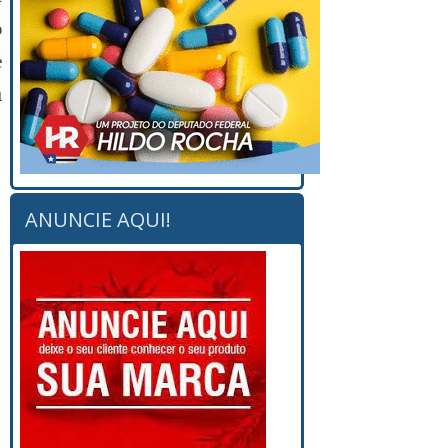
o
é
u
ANUNCIE AQUI!