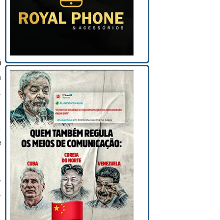
á
a
,
à
e
,
,