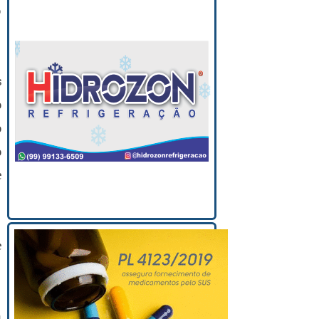
o
s
o
o
o
e
e
a