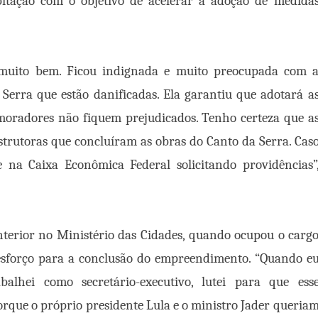
bitação com o objetivo de acelerar a adoção de medida
muito bem. Ficou indignada e muito preocupada com 
Serra que estão danificadas. Ela garantiu que adotará a
 moradores não fiquem prejudicados. Tenho certeza que a
strutoras que concluíram as obras do Canto da Serra. Cas
 na Caixa Econômica Federal solicitando providências”
terior no Ministério das Cidades, quando ocupou o carg
o esforço para a conclusão do empreendimento. “Quando e
balhei como secretário-executivo, lutei para que ess
rque o próprio presidente Lula e o ministro Jader queria