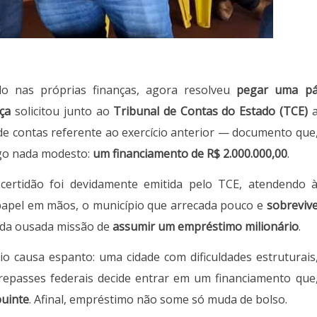
o nas próprias finanças, agora resolveu
pegar uma p
ça
solicitou junto ao
Tribunal de Contas do Estado (TCE)
de contas referente ao exercício anterior — documento que
lgo nada modesto:
um financiamento de R$ 2.000.000,00
.
certidão foi devidamente emitida pelo TCE, atendendo 
 papel em mãos, o município que arrecada pouco e
sobreviv
 da ousada missão de
assumir um empréstimo milionário
.
io causa espanto: uma cidade com dificuldades estruturais
epasses federais decide entrar em um financiamento que
buinte
. Afinal, empréstimo não some só muda de bolso.