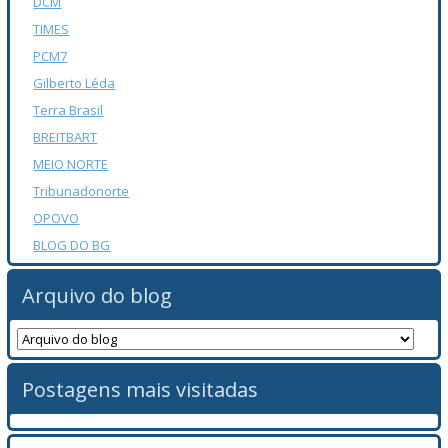
DCM
TIMES
PCM7
Gilberto Léda
Terra Brasil
BREITBART
MEIO NORTE
Tribunadonorte
OPOVO
BLOG DO BG
Arquivo do blog
Postagens mais visitadas