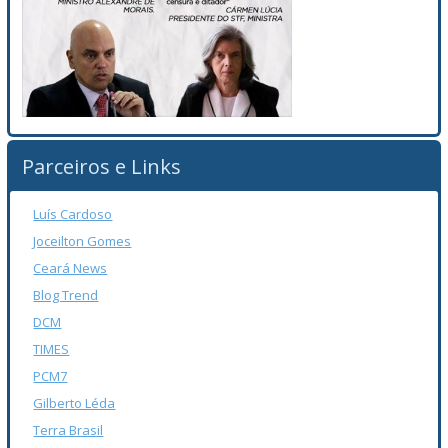
Parceiros e Links
Luís Cardoso
Joceilton Gomes
Ceará News
Blog Trend
DCM
TIMES
PCM7
Gilberto Léda
Terra Brasil