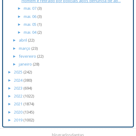
Homem é retirado por policiais após denúncia de ab...
mai. 07
(3)
►
mai. 06
(3)
►
mai. 05
(1)
►
mai. 04
(2)
►
abril
(22)
►
março
(23)
►
fevereiro
(22)
►
janeiro
(28)
►
2025
(242)
►
2024
(380)
►
2023
(694)
►
2022
(1022)
►
2021
(1874)
►
2020
(1345)
►
2019
(1002)
►
blogcarlosdantas