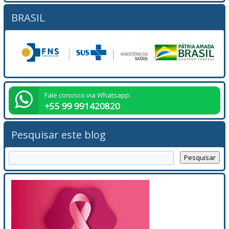
BRASIL
Fale conosco via Whatsapp:
+55 99 991420820
Pesquisar este blog