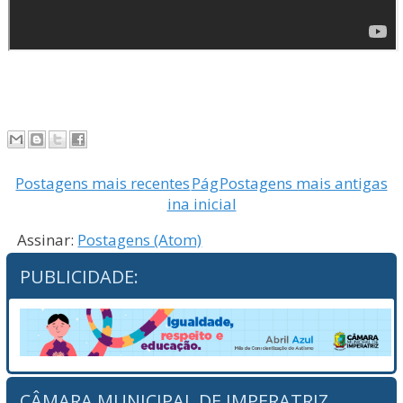
Postagens mais recentes
Pág
Postagens mais antigas
ina inicial
Assinar:
Postagens (Atom)
PUBLICIDADE:
CÂMARA MUNICIPAL DE IMPERATRIZ