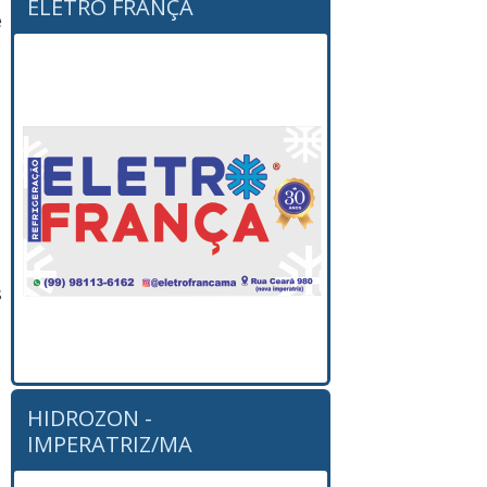
ELETRO FRANÇA
e
:
s
HIDROZON -
IMPERATRIZ/MA