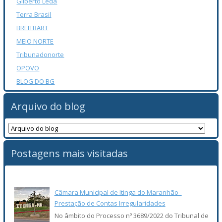
Gilberto Léda
Terra Brasil
BREITBART
MEIO NORTE
Tribunadonorte
OPOVO
BLOG DO BG
Arquivo do blog
Postagens mais visitadas
Câmara Municipal de Itinga do Maranhão -
Prestação de Contas Irregularidades
No âmbito do Processo nº 3689/2022 do Tribunal de