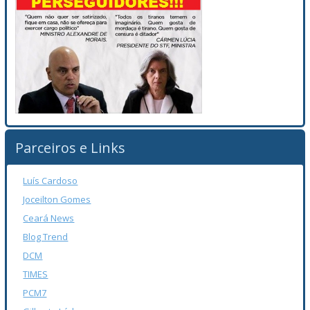
Parceiros e Links
Luís Cardoso
Joceilton Gomes
Ceará News
Blog Trend
DCM
TIMES
PCM7