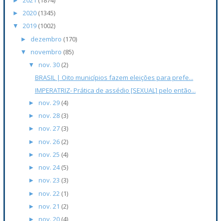
►
2020
(1345)
►
2019
(1002)
▼
dezembro
(170)
►
novembro
(85)
▼
nov. 30
(2)
▼
BRASIL | Oito municípios fazem eleições para prefe...
IMPERATRIZ- Prática de assédio [SEXUAL] pelo então...
nov. 29
(4)
►
nov. 28
(3)
►
nov. 27
(3)
►
nov. 26
(2)
►
nov. 25
(4)
►
nov. 24
(5)
►
nov. 23
(3)
►
nov. 22
(1)
►
nov. 21
(2)
►
nov. 20
(4)
►