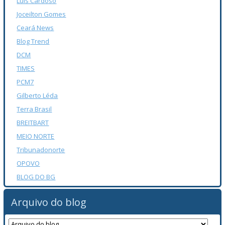
Luís Cardoso
Joceilton Gomes
Ceará News
Blog Trend
DCM
TIMES
PCM7
Gilberto Léda
Terra Brasil
BREITBART
MEIO NORTE
Tribunadonorte
OPOVO
BLOG DO BG
Arquivo do blog