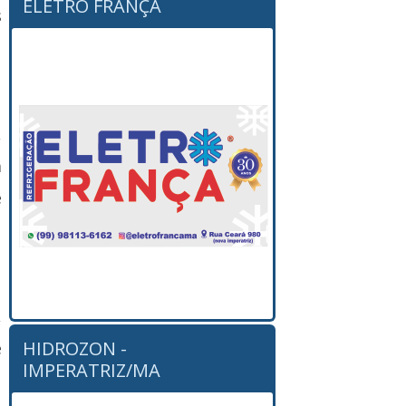
ELETRO FRANÇA
s
,
a
e
,
HIDROZON -
e
IMPERATRIZ/MA
m