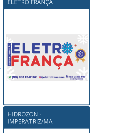
ELETRO FRANÇA
s
HIDROZON -
IMPERATRIZ/MA