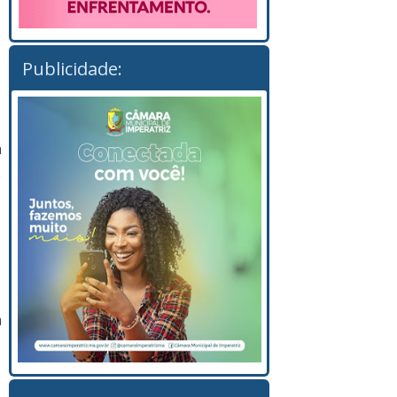
Publicidade:
a
e
o
o
a