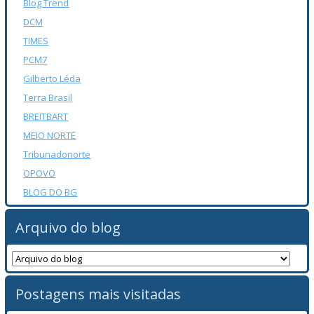
Blog Trend
DCM
TIMES
PCM7
Gilberto Léda
Terra Brasil
BREITBART
MEIO NORTE
Tribunadonorte
OPOVO
BLOG DO BG
Arquivo do blog
Postagens mais visitadas