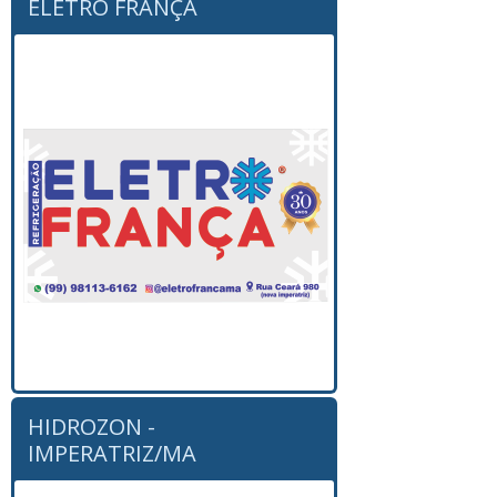
ELETRO FRANÇA
HIDROZON -
IMPERATRIZ/MA