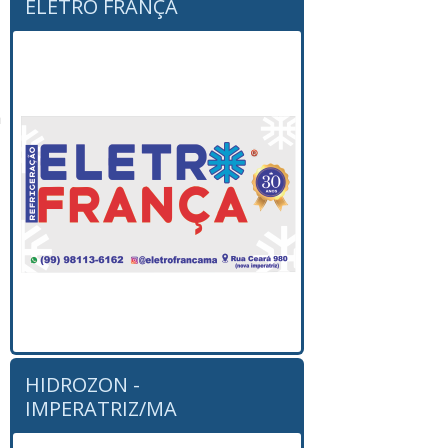
ELETRO FRANÇA
a
HIDROZON -
IMPERATRIZ/MA