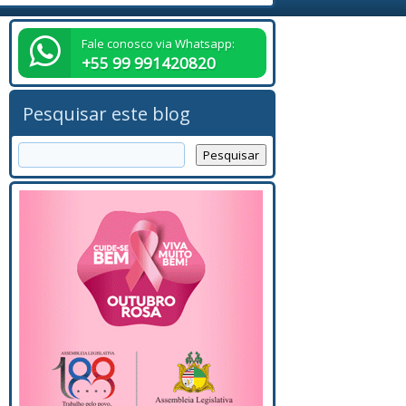
Fale conosco via Whatsapp:
+55 99 991420820
Pesquisar este blog