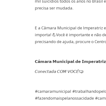
mil suicídios todos os anos no Brasil
precisa ser mudada.
E a Câmara Municipal de Imperatriz 
importa! 💪Você é importante e não de
precisando de ajuda, procure o Centr
𝗖𝗮̂𝗺𝗮𝗿𝗮 𝗠𝘂𝗻𝗶𝗰𝗶𝗽𝗮𝗹 𝗱𝗲 𝗜𝗺𝗽𝗲𝗿𝗮𝘁𝗿𝗶𝘇
𝘊𝘰𝘯𝘦𝘤𝘵𝘢𝘥𝘢 𝘊𝘖𝘔 𝘝𝘖𝘊𝘌̂!🤝
#camaramunicipal #trabalhandopel
#fazendomaispelanossacidade #cam