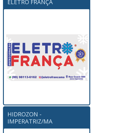
ELETRO FRANÇA
HIDROZON -
IMPERATRIZ/MA