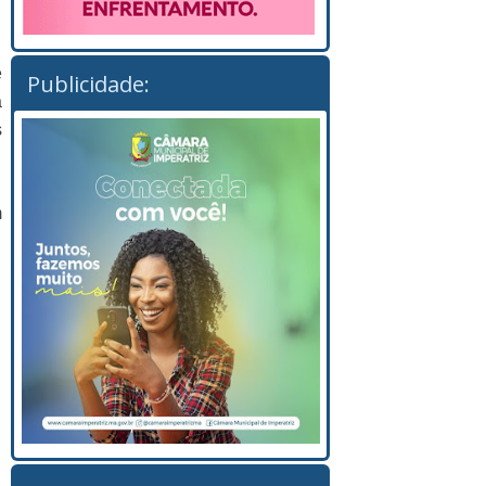
e
Publicidade:
a
s
m