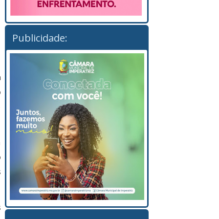
Publicidade:
a
o
o
a
o
s
s