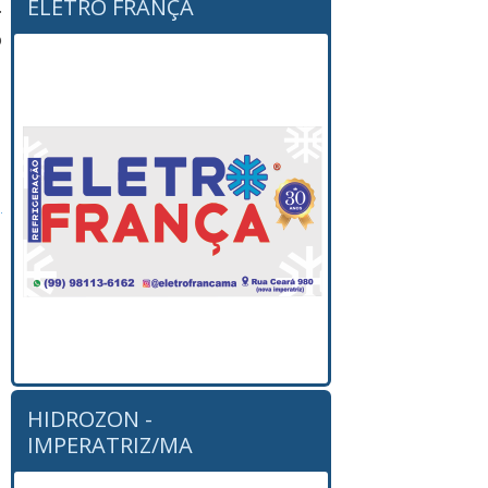
ELETRO FRANÇA
.
o
HIDROZON -
IMPERATRIZ/MA