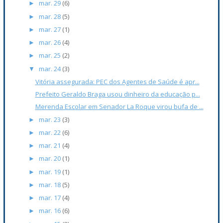
mar. 29
(6)
►
mar. 28
(5)
►
mar. 27
(1)
►
mar. 26
(4)
►
mar. 25
(2)
►
mar. 24
(3)
▼
Vitória assegurada: PEC dos Agentes de Saúde é apr...
Prefeito Geraldo Braga usou dinheiro da educação p...
Merenda Escolar em Senador La Roque virou bufa de ...
mar. 23
(3)
►
mar. 22
(6)
►
mar. 21
(4)
►
mar. 20
(1)
►
mar. 19
(1)
►
mar. 18
(5)
►
mar. 17
(4)
►
mar. 16
(6)
►