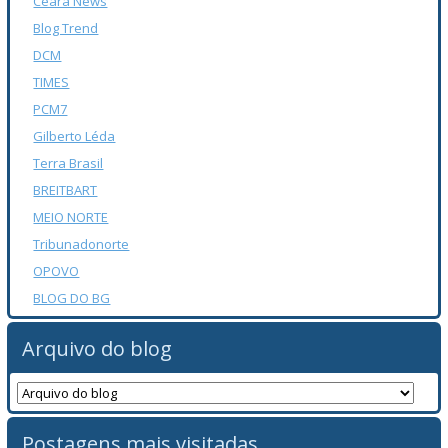
Ceará News
Blog Trend
DCM
TIMES
PCM7
Gilberto Léda
Terra Brasil
BREITBART
MEIO NORTE
Tribunadonorte
OPOVO
BLOG DO BG
Arquivo do blog
Postagens mais visitadas