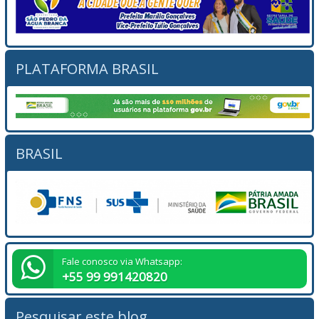
PLATAFORMA BRASIL
BRASIL
Fale conosco via Whatsapp:
+55 99 991420820
Pesquisar este blog