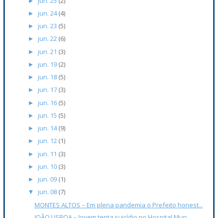
jun. 25
(2)
►
jun. 24
(4)
►
jun. 23
(5)
►
jun. 22
(6)
►
jun. 21
(3)
►
jun. 19
(2)
►
jun. 18
(5)
►
jun. 17
(3)
►
jun. 16
(5)
►
jun. 15
(5)
►
jun. 14
(9)
►
jun. 12
(1)
►
jun. 11
(3)
►
jun. 10
(3)
►
jun. 09
(1)
►
jun. 08
(7)
▼
MONTES ALTOS – Em plena pandemia o Prefeito honest...
JOÃO LISBOA – Jovem tenta suicídio no Hospital Mun...