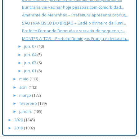
Buritirana vai vacinar hoje pessoas com comorbidad...
Amarante do Maranhão – Prefeitura apresenta produt...
SÃO FRANCISCO DO BREJÃO – Cadê o dinheiro da Ilumi...
Prefeito Fernando Bermuda e sua atitude pequena, r...
MONTES ALTOS – Prefeito Domingos França é denuncia...
jun. 07
(10)
►
jun. 04
(5)
►
jun. 02
(6)
►
jun. 01
(6)
►
maio
(113)
►
abril
(112)
►
março
(172)
►
fevereiro
(179)
►
janeiro
(185)
►
2020
(1345)
►
2019
(1002)
►