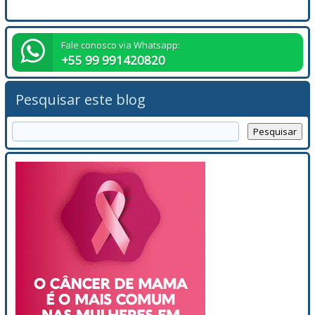
Fale conosco via Whatsapp:
+55 99 991420820
Pesquisar este blog